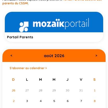
parents du CSSMI
.
Portail Parents
août 2026
<
>
S’abonner au calendrier >
D
L
M
M
J
V
S
26
27
28
29
30
31
1
2
3
4
5
6
7
8