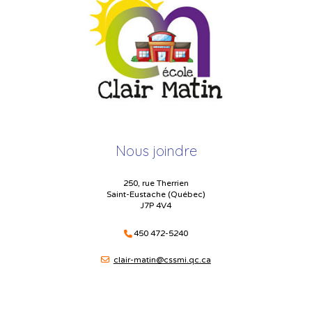
Nous joindre
250, rue Therrien
Saint-Eustache (Québec)
J7P 4V4
450 472-5240
clair-matin@cssmi.qc.ca