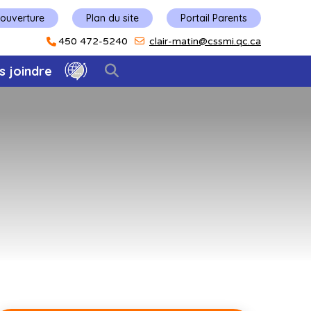
'ouverture
Plan du site
Portail Parents
450 472-5240
clair-matin@cssmi.qc.ca
s joindre