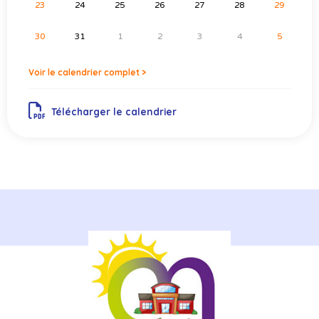
23
24
25
26
27
28
29
30
31
1
2
3
4
5
Voir le calendrier complet >
Télécharger le calendrier