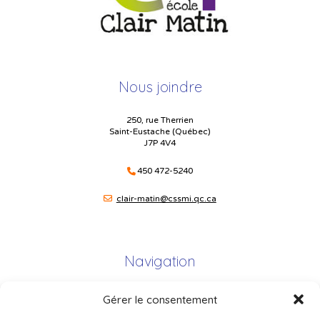
Nous joindre
250, rue Therrien
Saint-Eustache (Québec)
J7P 4V4
450 472-5240
clair-matin@cssmi.qc.ca
Navigation
Gérer le consentement
Plan du site