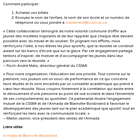
Comment participer :
Achetez vos billets
Envoyez le nom de l’enfant, le nom de son école et un numéro de
evenement@cssmi.qc.ca
téléphone où vous joindre à:
« Cette collaboration témoigne de notre volonté commune d’offrir aux
jeunes des modèles inspirants et de leur rappeler que chaque rêve devient
possible avec du travail et du soutien. En joignant nos efforts, nous
renforçons l’idée, à nos élèves les plus sportifs, que la réussite se construit
autant sur les bancs d’école que sur la glace. Par cet engagement partagé,
tentons d’inspirer, de motiver et d’accompagner les jeunes dans leur
parcours vers la réussite. »
– Roch-André Malo, directeur général du CSSMI
« Pour notre organisation, l’éducation est une priorité. Tout comme sur la
patinoire, nos joueurs ont un souci de performance en ce qui concerne
leurs études et ils sont encadrés par un conseiller académique qui prend à
cœur leur réussite. Nous croyons fortement à la corrélation qui existe entre
le dévouement d’une personne au point de vue scolaire et dans l’ensemble
de ses comportements au quotidien. Ce partenariat illustre l’engagement
mutuel de la CSSMI et de l’Armada de Blainville-Boisbriand à favoriser le
développement des jeunes tant sur le plan académique que sportif, tout en
renforçant les liens avec la communauté locale. »
– Martin Jasmin, vice-président des ventes de l’Armada
Liens utiles
Armada de Blainville-Boisbriand