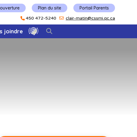
'ouverture
Plan du site
Portail Parents
450 472-5240
clair-matin@cssmi.qc.ca
s joindre