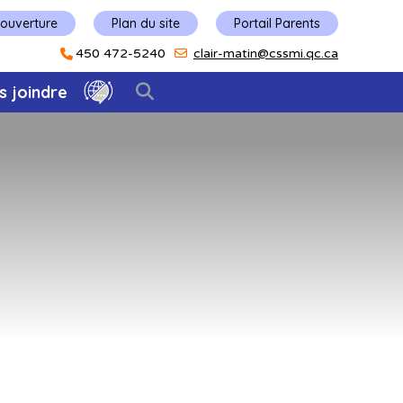
'ouverture
Plan du site
Portail Parents
450 472-5240
clair-matin@cssmi.qc.ca
s joindre